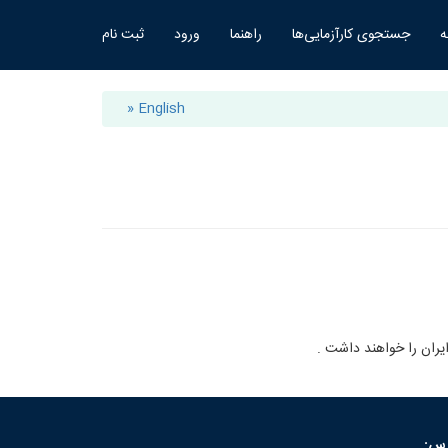
ه
جستجوی کارآزمایی‌ها
راهنما
ورود
ثبت نام
» English
يران را خواهند داشت .
رس: