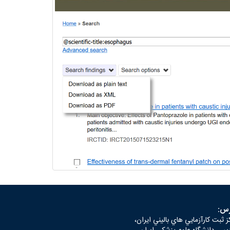
رس:
ز ثبت كارآزمايي هاي باليني ايران،